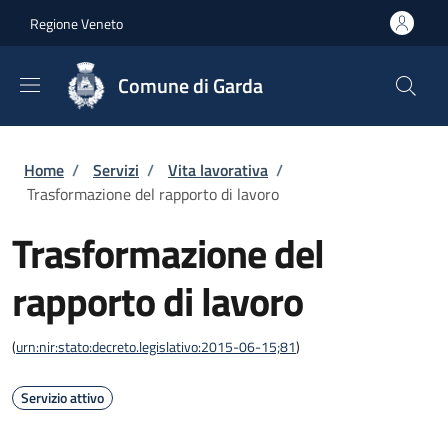
Salta al contenuto principale
Skip to footer content
Regione Veneto
Comune di Garda
Briciole di pane
Home
/
Servizi
/
Vita lavorativa
/
Trasformazione del rapporto di lavoro
Trasformazione del
rapporto di lavoro
(
urn:nir:stato:decreto.legislativo:2015-06-15;81
)
Servizio attivo