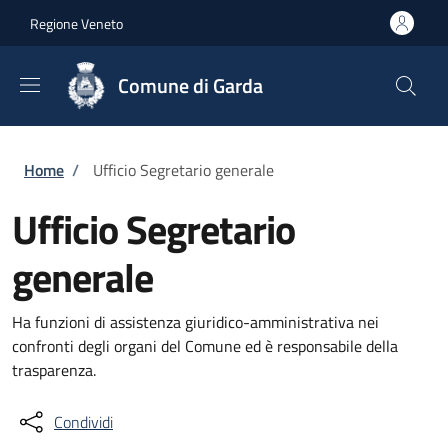
Salta al contenuto principale
Skip to footer content
Regione Veneto
Comune di Garda
Briciole di pane
Home
/
Ufficio Segretario generale
Ufficio Segretario
generale
Ha funzioni di assistenza giuridico-amministrativa nei
confronti degli organi del Comune ed è responsabile della
trasparenza.
Condividi