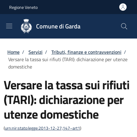
Salta al contenuto principale
Skip to footer content
Regione Veneto
Comune di Garda
Briciole di pane
Home
/
Servizi
/
Tributi, finanze e contravvenzioni
/
Versare la tassa sui rifiuti (TARI): dichiarazione per utenze
domestiche
Versare la tassa sui rifiuti
(TARI): dichiarazione per
utenze domestiche
(
urn:nir:stato:legge:2013-12-27;147~art1
)