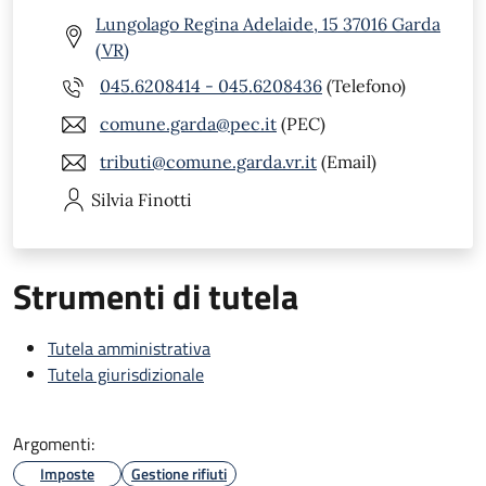
Lungolago Regina Adelaide, 15 37016 Garda
(VR)
045.6208414 - 045.6208436
(Telefono)
comune.garda@pec.it
(PEC)
tributi@comune.garda.vr.it
(Email)
Silvia
Finotti
Strumenti di tutela
Tutela amministrativa
Tutela giurisdizionale
Argomenti:
Imposte
Gestione rifiuti