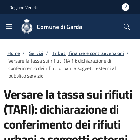
Salta al contenuto principale
Skip to footer content
Regione Veneto
Comune di Garda
Briciole di pane
Home
/
Servizi
/
Tributi, finanze e contravvenzioni
/
Versare la tassa sui rifiuti (TARI): dichiarazione di
conferimento dei rifiuti urbani a soggetti esterni al
pubblico servizio
Versare la tassa sui rifiuti
(TARI): dichiarazione di
conferimento dei rifiuti
urbani a soggetti esterni