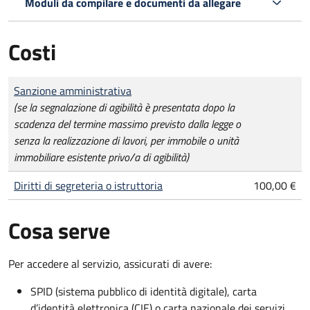
Moduli da compilare e documenti da allegare
Costi
Tipo di pagamento
Importo
Sanzione amministrativa
(se la segnalazione di agibilità è presentata dopo la
scadenza del termine massimo previsto dalla legge o
senza la realizzazione di lavori, per immobile o unità
immobiliare esistente privo/a di agibilità)
Diritti di segreteria o istruttoria
100,00 €
Cosa serve
Per accedere al servizio, assicurati di avere:
SPID (sistema pubblico di identità digitale), carta
d’identità elettronica (CIE) o carta nazionale dei servizi