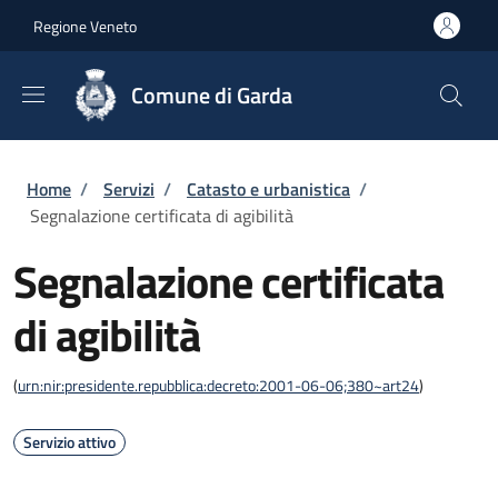
Salta al contenuto principale
Skip to footer content
Regione Veneto
Comune di Garda
Briciole di pane
Home
/
Servizi
/
Catasto e urbanistica
/
Segnalazione certificata di agibilità
Segnalazione certificata
di agibilità
(
urn:nir:presidente.repubblica:decreto:2001-06-06;380~art24
)
Servizio attivo