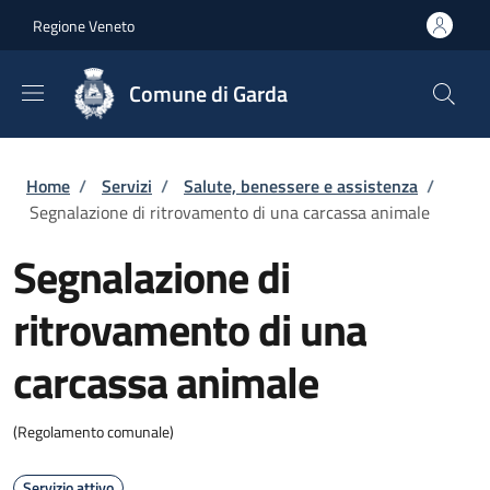
Salta al contenuto principale
Skip to footer content
Regione Veneto
Comune di Garda
Briciole di pane
Home
/
Servizi
/
Salute, benessere e assistenza
/
Segnalazione di ritrovamento di una carcassa animale
Segnalazione di
ritrovamento di una
carcassa animale
(Regolamento comunale)
Servizio attivo