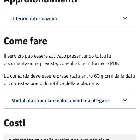
Ulteriori informazioni
Come fare
Il servizio può essere attivato presentando tutta la
documentazione prevista, consultabile in formato PDF.
La domanda deve essere presentata entro 60 giorni dalla data
di contestazione o di notifica della violazione.
Moduli da compilare e documenti da allegare
Costi
Tipo di pagamento
Importo
La presentazione della pratica non prevede alcun