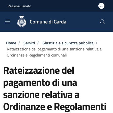
Salta al contenuto principale
Skip to footer content
Regione Veneto
Comune di Garda
Briciole di pane
Home
/
Servizi
/
Giustizia e sicurezza pubblica
/
Rateizzazione del pagamento di una sanzione relativa a
Ordinanze e Regolamenti comunali
Rateizzazione del
pagamento di una
sanzione relativa a
Ordinanze e Regolamenti