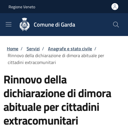
Salta al contenuto principale
Skip to footer content
Regione Veneto
Comune di Garda
Briciole di pane
Home
/
Servizi
/
Anagrafe e stato civile
/
Rinnovo della dichiarazione di dimora abituale per
cittadini extracomunitari
Rinnovo della
dichiarazione di dimora
abituale per cittadini
extracomunitari