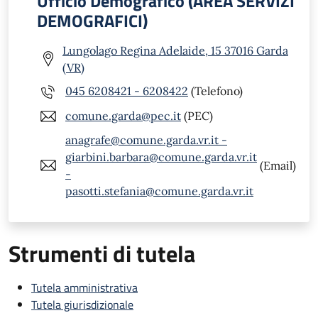
Ufficio Demografico (AREA SERVIZI
DEMOGRAFICI)
Lungolago Regina Adelaide, 15 37016 Garda
(VR)
045 6208421 - 6208422
(Telefono)
comune.garda@pec.it
(PEC)
anagrafe@comune.garda.vr.it -
giarbini.barbara@comune.garda.vr.it
(Email)
-
pasotti.stefania@comune.garda.vr.it
Strumenti di tutela
Tutela amministrativa
Tutela giurisdizionale