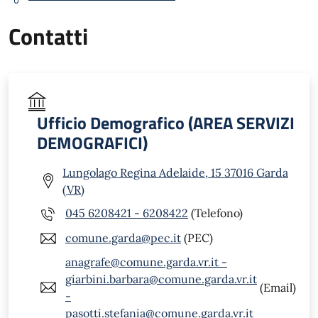
Contatti
Ufficio Demografico (AREA SERVIZI
DEMOGRAFICI)
Lungolago Regina Adelaide, 15 37016 Garda
(VR)
045 6208421 - 6208422
(Telefono)
comune.garda@pec.it
(PEC)
anagrafe@comune.garda.vr.it -
giarbini.barbara@comune.garda.vr.it
(Email)
-
pasotti.stefania@comune.garda.vr.it