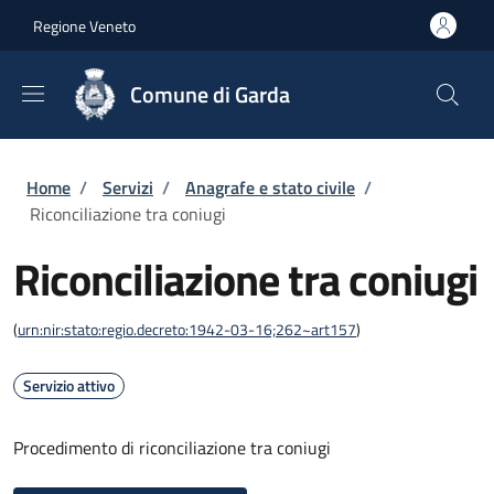
Salta al contenuto principale
Skip to footer content
Regione Veneto
Comune di Garda
Briciole di pane
Home
/
Servizi
/
Anagrafe e stato civile
/
Riconciliazione tra coniugi
Riconciliazione tra coniugi
(
urn:nir:stato:regio.decreto:1942-03-16;262~art157
)
Servizio attivo
Procedimento di riconciliazione tra coniugi