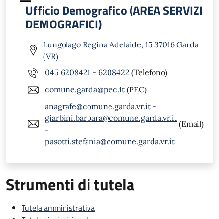
Ufficio Demografico (AREA SERVIZI
DEMOGRAFICI)
Lungolago Regina Adelaide, 15 37016 Garda
(VR)
045 6208421 - 6208422
(Telefono)
comune.garda@pec.it
(PEC)
anagrafe@comune.garda.vr.it -
giarbini.barbara@comune.garda.vr.it
(Email)
-
pasotti.stefania@comune.garda.vr.it
Strumenti di tutela
Tutela amministrativa