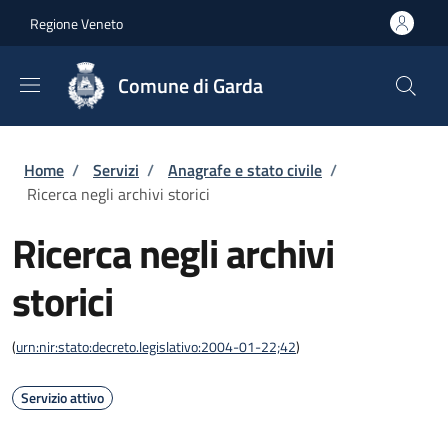
Salta al contenuto principale
Skip to footer content
Regione Veneto
Comune di Garda
Briciole di pane
Home
/
Servizi
/
Anagrafe e stato civile
/
Ricerca negli archivi storici
Ricerca negli archivi
storici
(
urn:nir:stato:decreto.legislativo:2004-01-22;42
)
Servizio attivo