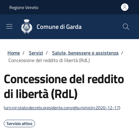
Salta al contenuto principale
Skip to footer content
Regione Veneto
Comune di Garda
Briciole di pane
Home
/
Servizi
/
Salute, benessere e assistenza
/
Concessione del reddito di libertà (RdL)
Concessione del reddito
di libertà (RdL)
(
urn:nir:stato:decreto.presidente.consiglio.ministri:2020-12-17
)
Servizio attivo