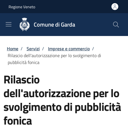
Salta al contenuto principale
Skip to footer content
Regione Veneto
Comune di Garda
Briciole di pane
Home
/
Servizi
/
Imprese e commercio
/
Rilascio dell'autorizzazione per lo svolgimento di
pubblicità fonica
Rilascio
dell'autorizzazione per lo
svolgimento di pubblicità
fonica