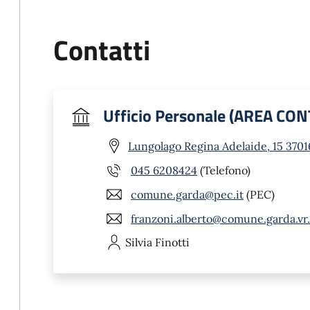
Contatti
Ufficio Personale (AREA CON
Lungolago Regina Adelaide, 15 3701
045 6208424
(Telefono)
comune.garda@pec.it
(PEC)
franzoni.alberto@comune.garda.vr.
Silvia
Finotti