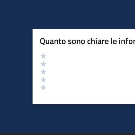
Quanto sono chiare le info
Valutazione
Valuta 5 stelle su 5
Valuta 4 stelle su 5
Valuta 3 stelle su 5
Valuta 2 stelle su 5
Valuta 1 stelle su 5