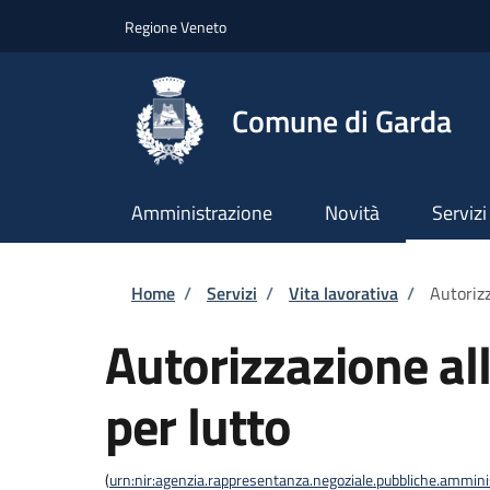
Salta al contenuto principale
Skip to footer content
Regione Veneto
Comune di Garda
Amministrazione
Novità
Servizi
Briciole di pane
Home
/
Servizi
/
Vita lavorativa
/
Autorizz
Autorizzazione al
per lutto
(
urn:nir:agenzia.rappresentanza.negoziale.pubbliche.amminist