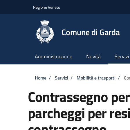
Salta al contenuto principale
Skip to footer content
Regione Veneto
Comune di Garda
Amministrazione
Novità
Servizi
Briciole di pane
Home
/
Servizi
/
Mobilità e trasporti
/
Con
Contrassegno per 
parcheggi per resi
contrassegno