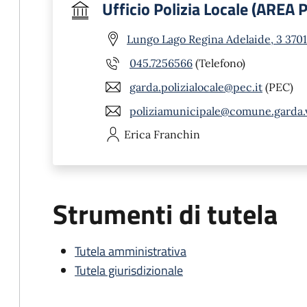
Ufficio Polizia Locale (AREA
Lungo Lago Regina Adelaide, 3 370
045.7256566
(Telefono)
garda.polizialocale@pec.it
(PEC)
poliziamunicipale@comune.garda.v
Erica
Franchin
Strumenti di tutela
Tutela amministrativa
Tutela giurisdizionale