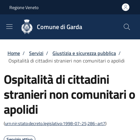
Salta al contenuto principale
Skip to footer content
Regione Veneto
Comune di Garda
Briciole di pane
Home
/
Servizi
/
Giustizia e sicurezza pubblica
/
Ospitalità di cittadini stranieri non comunitari o apolidi
Ospitalità di cittadini
stranieri non comunitari o
apolidi
(
urn:nir:stato:decreto.legislativo:1998-07-25;286~art7
)
Servizio attivo