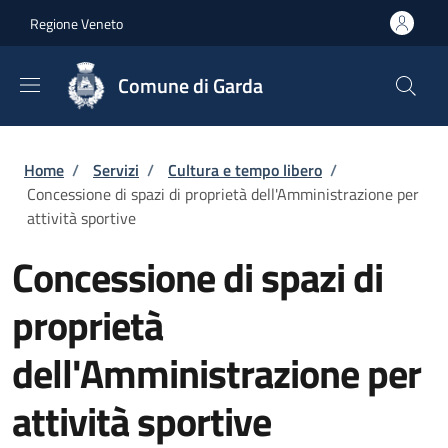
Salta al contenuto principale
Skip to footer content
Regione Veneto
Comune di Garda
Briciole di pane
Home
/
Servizi
/
Cultura e tempo libero
/
Concessione di spazi di proprietà dell'Amministrazione per
attività sportive
Concessione di spazi di
proprietà
dell'Amministrazione per
attività sportive