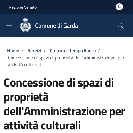
Salta al contenuto principale
Skip to footer content
Regione Veneto
Comune di Garda
Briciole di pane
Home
/
Servizi
/
Cultura e tempo libero
/
Concessione di spazi di proprietà dell'Amministrazione per
attività culturali
Concessione di spazi di
proprietà
dell'Amministrazione per
attività culturali