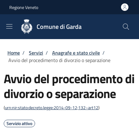
Salta al contenuto principale
Skip to footer content
Regione Veneto
Comune di Garda
Briciole di pane
Home
/
Servizi
/
Anagrafe e stato civile
/
Avvio del procedimento di divorzio o separazione
Avvio del procedimento di
divorzio o separazione
(
urn:nir:stato:decreto.legge:2014-09-12;132~art12
)
Servizio attivo