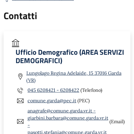
Contatti
Ufficio Demografico (AREA SERVIZI
DEMOGRAFICI)
Lungolago Regina Adelaide, 15 37016 Garda
(VR)
045 6208421 - 6208422
(Telefono)
comune.garda@pec.it
(PEC)
anagrafe@comune.garda.vr.it -
giarbini.barbara@comune.garda.vr.it
(Email)
-
pasotti.stefania@comune.garda.vr.it