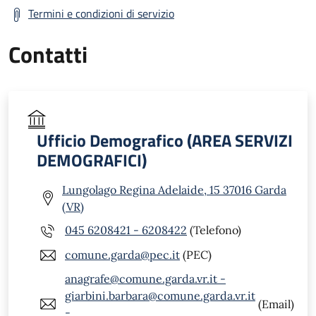
Termini e condizioni di servizio
Contatti
Ufficio Demografico (AREA SERVIZI
DEMOGRAFICI)
Lungolago Regina Adelaide, 15 37016 Garda
(VR)
045 6208421 - 6208422
(Telefono)
comune.garda@pec.it
(PEC)
anagrafe@comune.garda.vr.it -
giarbini.barbara@comune.garda.vr.it
(Email)
-