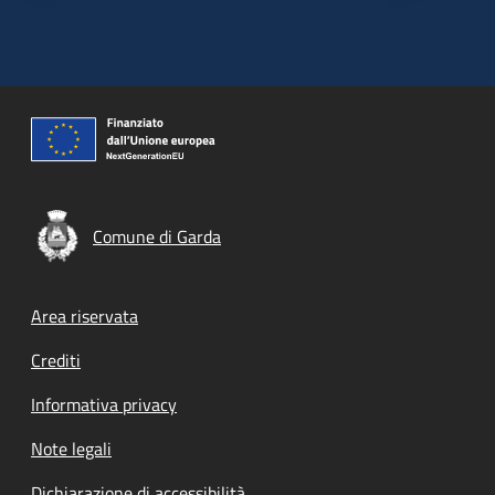
Comune di Garda
Footer menu
Area riservata
Crediti
Informativa privacy
Note legali
Dichiarazione di accessibilità