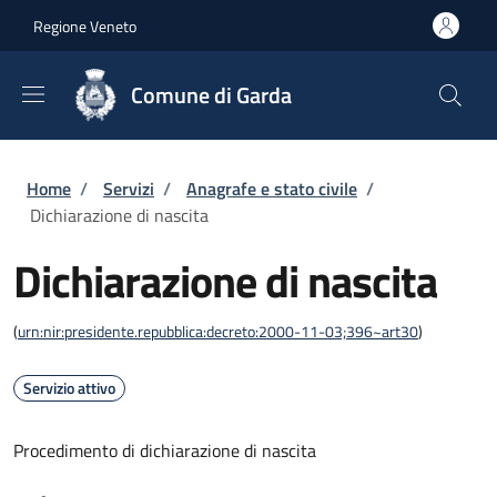
Salta al contenuto principale
Skip to footer content
Regione Veneto
Comune di Garda
Briciole di pane
Home
/
Servizi
/
Anagrafe e stato civile
/
Dichiarazione di nascita
Dichiarazione di nascita
(
urn:nir:presidente.repubblica:decreto:2000-11-03;396~art30
)
Servizio attivo
Procedimento di dichiarazione di nascita