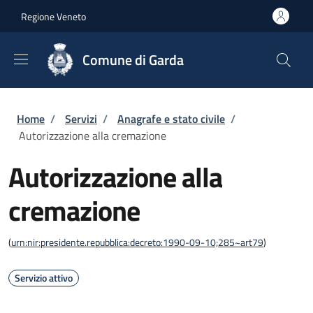
Salta al contenuto principale
Skip to footer content
Regione Veneto
Comune di Garda
Briciole di pane
Home
/
Servizi
/
Anagrafe e stato civile
/
Autorizzazione alla cremazione
Autorizzazione alla
cremazione
(
urn:nir:presidente.repubblica:decreto:1990-09-10;285~art79
)
Servizio attivo