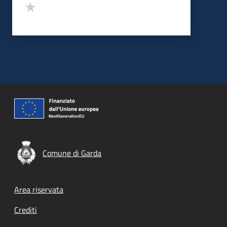
Valuta 1 stelle su 5
Comune di Garda
Footer menu
Area riservata
Crediti