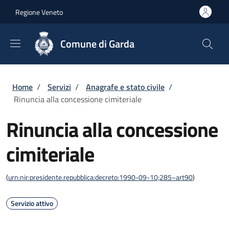
Salta al contenuto principale
Skip to footer content
Regione Veneto
Comune di Garda
Briciole di pane
Home
/
Servizi
/
Anagrafe e stato civile
/
Rinuncia alla concessione cimiteriale
Rinuncia alla concessione
cimiteriale
(
urn:nir:presidente.repubblica:decreto:1990-09-10;285~art90
)
Servizio attivo