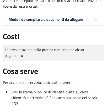
validità e le sepolture siano in ottimo stato di manutenzione e
libere da resti mortali.
Moduli da compilare e documenti da allegare
Costi
Tipo di pagamento
Importo
La presentazione della pratica non prevede alcun
pagamento
Cosa serve
Per accedere al servizio, assicurati di avere:
SPID (sistema pubblico di identità digitale), carta
d’identità elettronica (CIE) o carta nazionale dei servizi
(CNS)