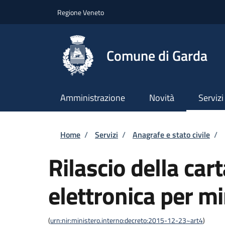
Salta al contenuto principale
Skip to footer content
Regione Veneto
Comune di Garda
Amministrazione
Novità
Servizi
Briciole di pane
Home
/
Servizi
/
Anagrafe e stato civile
/
Rilascio della cart
elettronica per m
(
urn:nir:ministero.interno:decreto:2015-12-23~art4
)