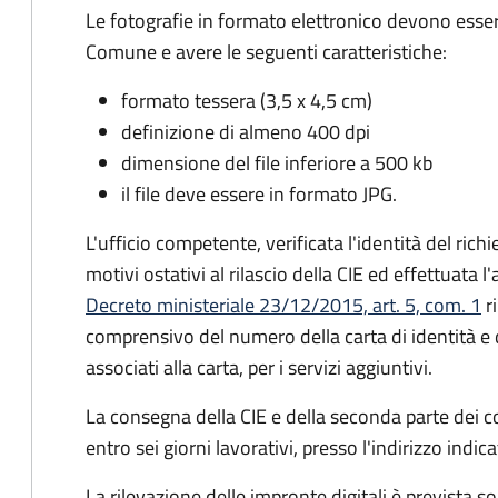
Le fotografie in formato elettronico devono esser
Comune e avere le seguenti caratteristiche
:
formato tessera (3,5 x 4,5 cm)
definizione di almeno 400 dpi
dimensione del file inferiore a 500 kb
il file deve essere in formato JPG.
L'ufficio competente, verificata l'identità del rich
motivi ostativi al rilascio della CIE ed effettuata 
Decreto ministeriale 23/12/2015, art. 5, com. 1
ri
comprensivo del numero della carta di identità e 
associati alla carta, per i servizi aggiuntivi.
La consegna della CIE e della seconda parte dei c
entro sei giorni lavorativi, presso l'indirizzo indic
La rilevazione delle impronte digitali è prevista s