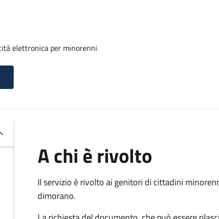
tità elettronica per minorenni
A chi è rivolto
Il servizio è rivolto ai genitori di cittadini mino
dimorano.
La richiesta del documento, che può essere rilasci