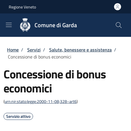
Salta al contenuto principale
Skip to footer content
Regione Veneto
Comune di Garda
Briciole di pane
Home
/
Servizi
/
Salute, benessere e assistenza
/
Concessione di bonus economici
Concessione di bonus
economici
(
urn:nir:stato:legge:2000-11-08;328~art6
)
Servizio attivo