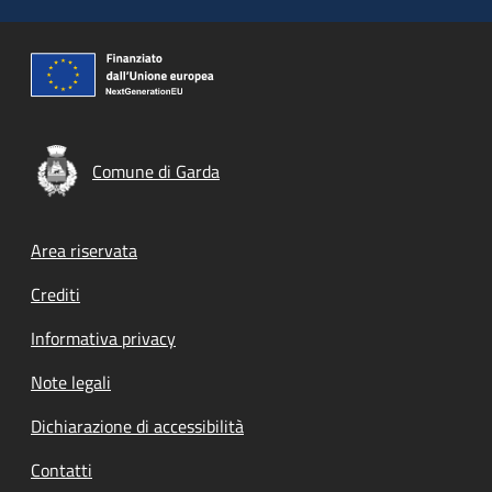
Comune di Garda
Footer menu
Area riservata
Crediti
Informativa privacy
Note legali
Dichiarazione di accessibilità
Contatti