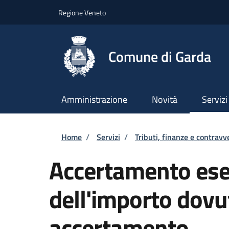
Salta al contenuto principale
Skip to footer content
Regione Veneto
Comune di Garda
Amministrazione
Novità
Servizi
Briciole di pane
Home
/
Servizi
/
Tributi, finanze e contravv
Accertamento esec
dell'importo dovu
accertamento