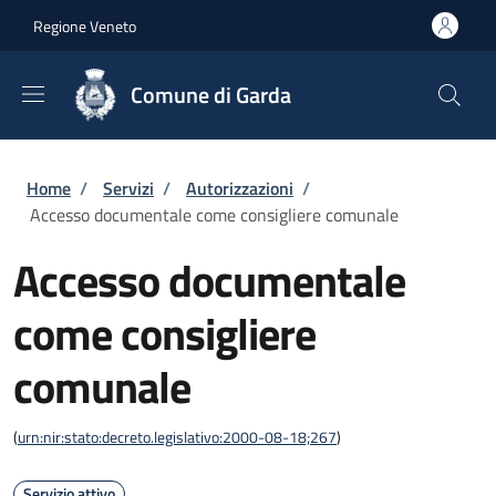
Salta al contenuto principale
Skip to footer content
Regione Veneto
Comune di Garda
Briciole di pane
Home
/
Servizi
/
Autorizzazioni
/
Accesso documentale come consigliere comunale
Accesso documentale
come consigliere
comunale
(
urn:nir:stato:decreto.legislativo:2000-08-18;267
)
Servizio attivo