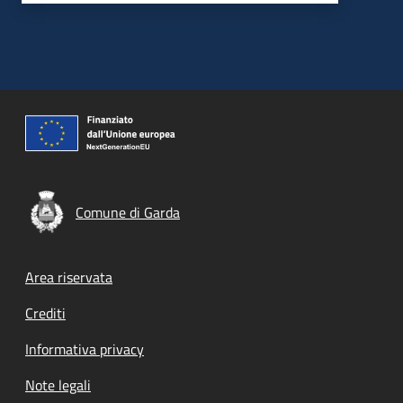
Comune di Garda
Footer menu
Area riservata
Crediti
Informativa privacy
Note legali