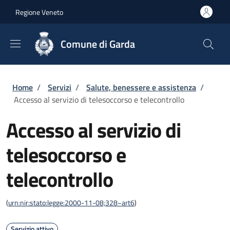
Salta al contenuto principale
Skip to footer content
Regione Veneto
Comune di Garda
Briciole di pane
Home
/
Servizi
/
Salute, benessere e assistenza
/
Accesso al servizio di telesoccorso e telecontrollo
Accesso al servizio di
telesoccorso e
telecontrollo
(
urn:nir:stato:legge:2000-11-08;328~art6
)
Servizio attivo