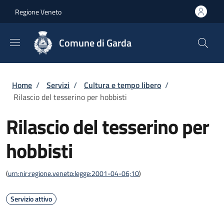
Salta al contenuto principale
Skip to footer content
Regione Veneto
Comune di Garda
Briciole di pane
Home
/
Servizi
/
Cultura e tempo libero
/
Rilascio del tesserino per hobbisti
Rilascio del tesserino per
hobbisti
(
urn:nir:regione.veneto:legge:2001-04-06;10
)
Servizio attivo