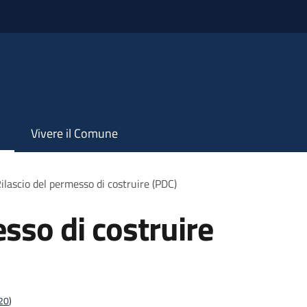
Vivere il Comune
ilascio del permesso di costruire (PDC)
sso di costruire
t20
)