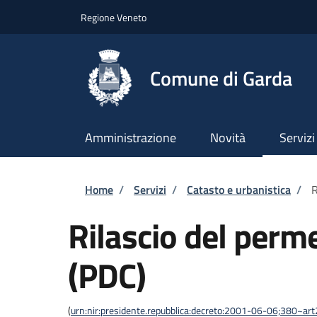
Salta al contenuto principale
Skip to footer content
Regione Veneto
Comune di Garda
Amministrazione
Novità
Servizi
Briciole di pane
Home
/
Servizi
/
Catasto e urbanistica
/
R
Rilascio del perme
(PDC)
(
urn:nir:presidente.repubblica:decreto:2001-06-06;380~ar