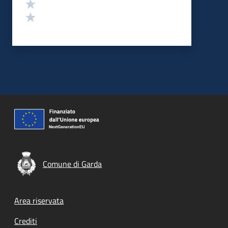
Valuta 2 stelle su 5
Valuta 1 stelle su 5
Comune di Garda
Footer menu
Area riservata
Crediti