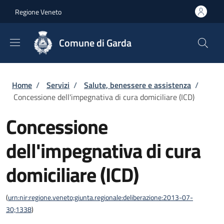
Salta al contenuto principale
Skip to footer content
Regione Veneto
Comune di Garda
Briciole di pane
Home
/
Servizi
/
Salute, benessere e assistenza
/
Concessione dell'impegnativa di cura domiciliare (ICD)
Concessione
dell'impegnativa di cura
domiciliare (ICD)
(
urn:nir:regione.veneto;giunta.regionale:deliberazione:2013-07-
30;1338
)