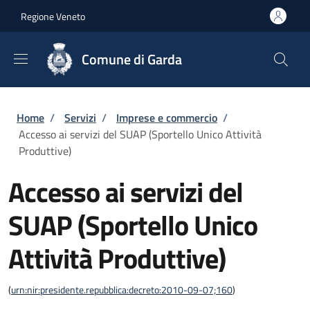
Salta al contenuto principale
Skip to footer content
Regione Veneto
Comune di Garda
Briciole di pane
Home
/
Servizi
/
Imprese e commercio
/
Accesso ai servizi del SUAP (Sportello Unico Attività
Produttive)
Accesso ai servizi del
SUAP (Sportello Unico
Attività Produttive)
(
urn:nir:presidente.repubblica:decreto:2010-09-07;160
)