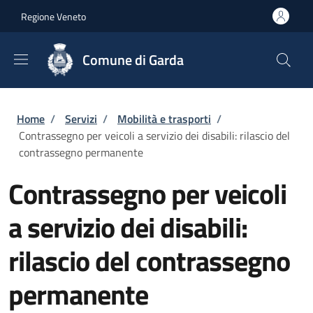
Salta al contenuto principale
Skip to footer content
Regione Veneto
Comune di Garda
Briciole di pane
Home
/
Servizi
/
Mobilità e trasporti
/
Contrassegno per veicoli a servizio dei disabili: rilascio del
contrassegno permanente
Contrassegno per veicoli
a servizio dei disabili:
rilascio del contrassegno
permanente