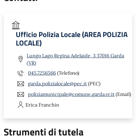
Ufficio Polizia Locale (AREA POLIZIA
LOCALE)
Lungo Lago Regina Adelaide, 3 37016 Garda
(VR)
045.7256566
(Telefono)
garda.polizialocale@pec.it
(PEC)
poliziamunicipale@comune.garda.vr.it
(Email)
Erica
Franchin
Strumenti di tutela