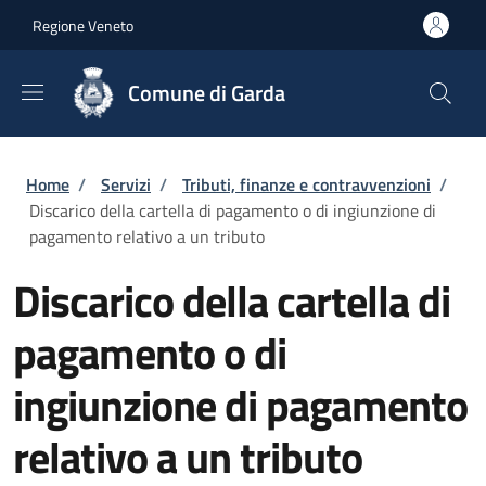
Salta al contenuto principale
Skip to footer content
Regione Veneto
Comune di Garda
Briciole di pane
Home
/
Servizi
/
Tributi, finanze e contravvenzioni
/
Discarico della cartella di pagamento o di ingiunzione di
pagamento relativo a un tributo
Discarico della cartella di
pagamento o di
ingiunzione di pagamento
relativo a un tributo