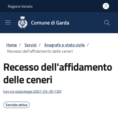
Salta al contenuto principale
Skip to footer content
Regione Veneto
Comune di Garda
Briciole di pane
Home
/
Servizi
/
Anagrafe e stato civile
/
Recesso dell'affidamento delle ceneri
Recesso dell'affidamento
delle ceneri
(
urn:nir:stato:legge:2001-03-30;130
)
Servizio attivo