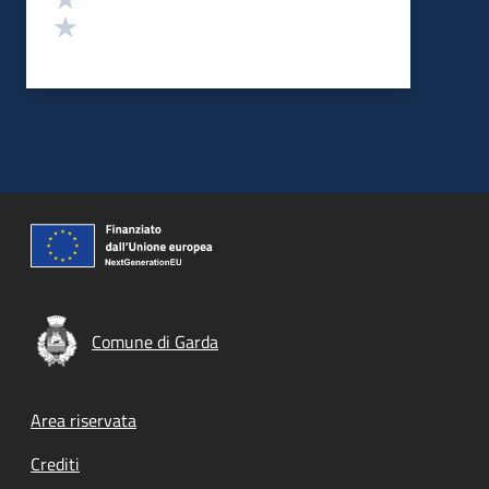
Valuta 1 stelle su 5
Comune di Garda
Footer menu
Area riservata
Crediti