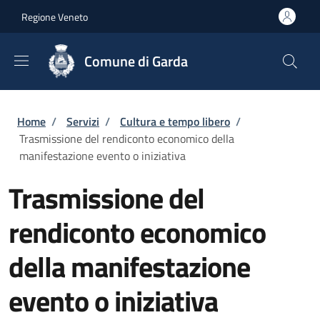
Salta al contenuto principale
Skip to footer content
Regione Veneto
Comune di Garda
Briciole di pane
Home
/
Servizi
/
Cultura e tempo libero
/
Trasmissione del rendiconto economico della
manifestazione evento o iniziativa
Trasmissione del
rendiconto economico
della manifestazione
evento o iniziativa