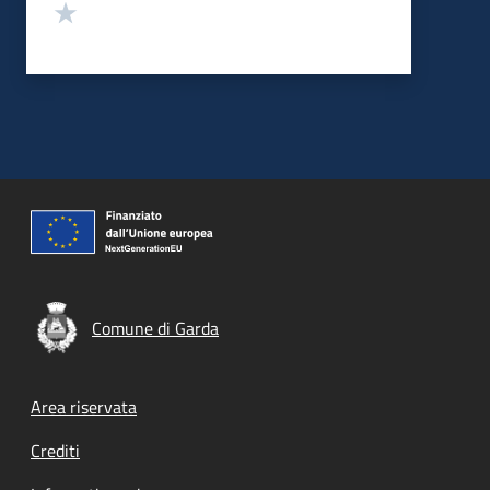
Valuta 1 stelle su 5
Comune di Garda
Footer menu
Area riservata
Crediti