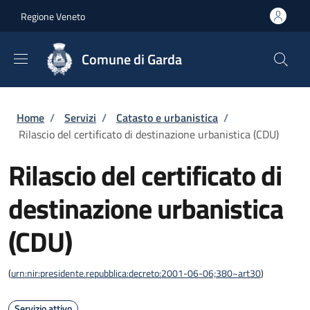
Salta al contenuto principale
Skip to footer content
Regione Veneto
Comune di Garda
Briciole di pane
Home
/
Servizi
/
Catasto e urbanistica
/
Rilascio del certificato di destinazione urbanistica (CDU)
Rilascio del certificato di
destinazione urbanistica
(CDU)
(
urn:nir:presidente.repubblica:decreto:2001-06-06;380~art30
)
Servizio attivo