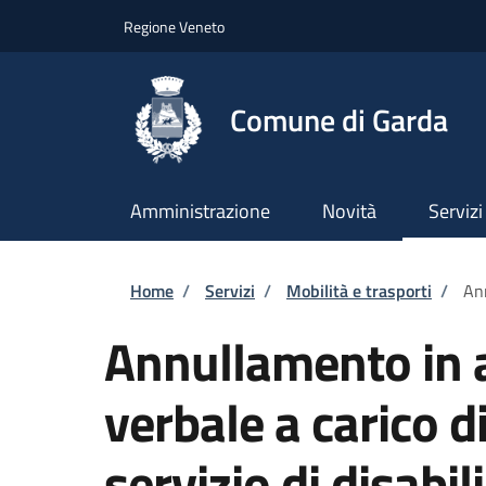
Salta al contenuto principale
Skip to footer content
Regione Veneto
Comune di Garda
Amministrazione
Novità
Servizi
Briciole di pane
Home
/
Servizi
/
Mobilità e trasporti
/
Ann
Annullamento in a
verbale a carico d
servizio di disabili