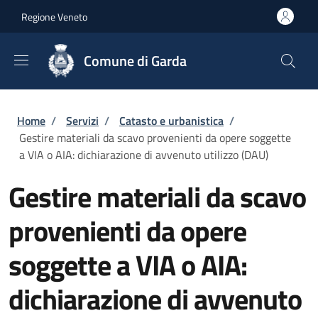
Salta al contenuto principale
Skip to footer content
Regione Veneto
Comune di Garda
Briciole di pane
Home
/
Servizi
/
Catasto e urbanistica
/
Gestire materiali da scavo provenienti da opere soggette
a VIA o AIA: dichiarazione di avvenuto utilizzo (DAU)
Gestire materiali da scavo
provenienti da opere
soggette a VIA o AIA:
dichiarazione di avvenuto