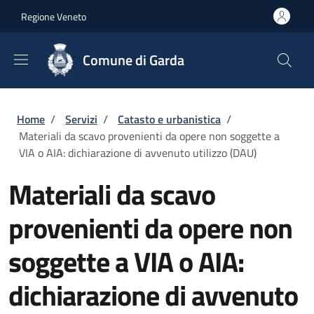
Salta al contenuto principale
Skip to footer content
Regione Veneto
Comune di Garda
Briciole di pane
Home
/
Servizi
/
Catasto e urbanistica
/
Materiali da scavo provenienti da opere non soggette a
VIA o AIA: dichiarazione di avvenuto utilizzo (DAU)
Materiali da scavo
provenienti da opere non
soggette a VIA o AIA:
dichiarazione di avvenuto