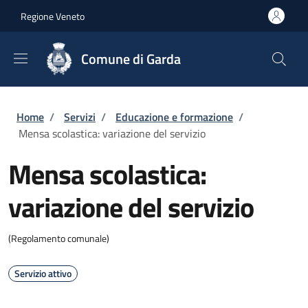
Salta al contenuto principale
Skip to footer content
Regione Veneto
Comune di Garda
Briciole di pane
Home
/
Servizi
/
Educazione e formazione
/
Mensa scolastica: variazione del servizio
Mensa scolastica:
variazione del servizio
(Regolamento comunale)
Servizio attivo