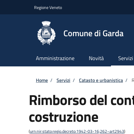
Salta al contenuto principale
Skip to footer content
Regione Veneto
Comune di Garda
Amministrazione
Novità
Servizi
Briciole di pane
Home
/
Servizi
/
Catasto e urbanistica
/
R
Rimborso del cont
costruzione
(
urn:nir:stato:regio.decreto:1942-03-16;262~art2943
)