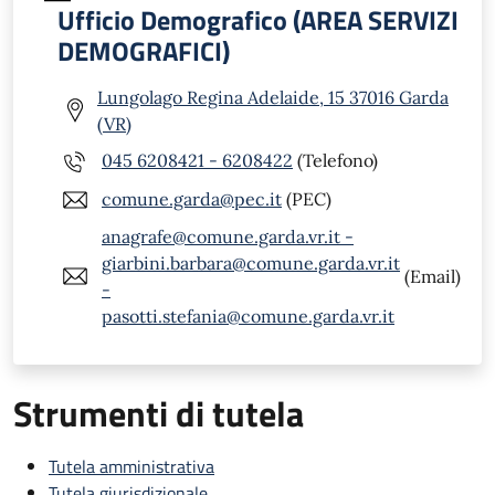
Ufficio Demografico (AREA SERVIZI
DEMOGRAFICI)
Lungolago Regina Adelaide, 15 37016 Garda
(VR)
045 6208421 - 6208422
(Telefono)
comune.garda@pec.it
(PEC)
anagrafe@comune.garda.vr.it -
giarbini.barbara@comune.garda.vr.it
(Email)
-
pasotti.stefania@comune.garda.vr.it
Strumenti di tutela
Tutela amministrativa
Tutela giurisdizionale