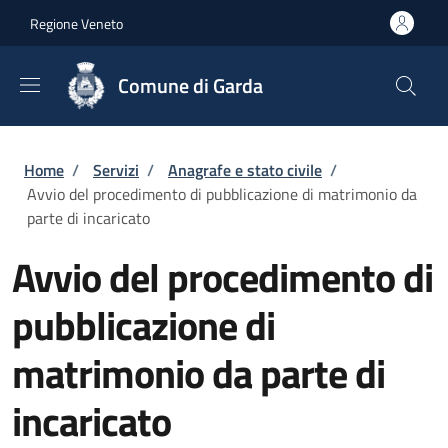
Salta al contenuto principale
Skip to footer content
Regione Veneto
Comune di Garda
Briciole di pane
Home
/
Servizi
/
Anagrafe e stato civile
/
Avvio del procedimento di pubblicazione di matrimonio da
parte di incaricato
Avvio del procedimento di
pubblicazione di
matrimonio da parte di
incaricato