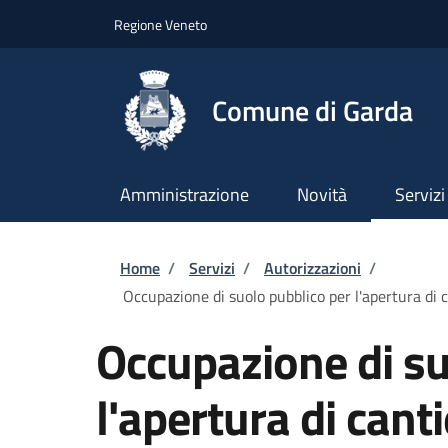
Salta al contenuto principale
Skip to footer content
Regione Veneto
Comune di Garda
Amministrazione
Novità
Servizi
Briciole di pane
Home
/
Servizi
/
Autorizzazioni
/
Occupazione di suolo pubblico per l'apertura di c
Occupazione di su
l'apertura di cant