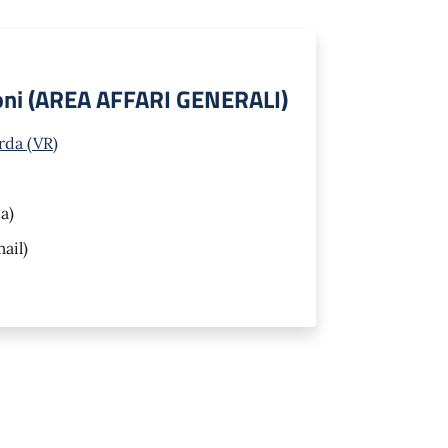
ioni (AREA AFFARI GENERALI)
rda (VR)
a)
ail)