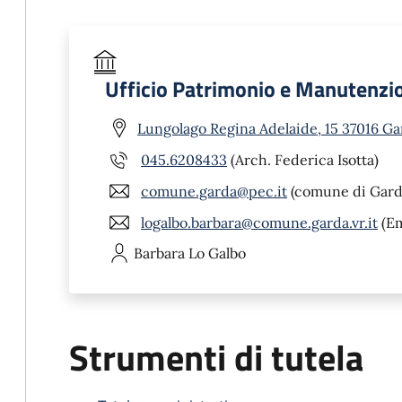
Ufficio Patrimonio e Manutenz
Lungolago Regina Adelaide, 15 37016 Ga
045.6208433
(Arch. Federica Isotta)
comune.garda@pec.it
(comune di Gard
logalbo.barbara@comune.garda.vr.it
(Em
Barbara
Lo Galbo
Strumenti di tutela