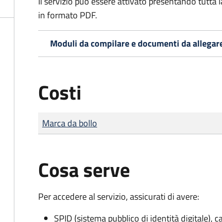
Il servizio può essere attivato presentando tutta
in formato PDF.
Moduli da compilare e documenti da allegar
Costi
Tipo di pagamento
Importo
Marca da bollo
Cosa serve
Per accedere al servizio, assicurati di avere:
SPID (sistema pubblico di identità digitale), ca