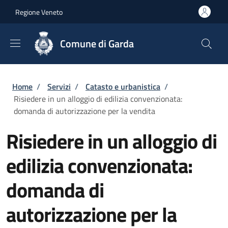
Salta al contenuto principale
Skip to footer content
Regione Veneto
Comune di Garda
Briciole di pane
Home
/
Servizi
/
Catasto e urbanistica
/
Risiedere in un alloggio di edilizia convenzionata:
domanda di autorizzazione per la vendita
Risiedere in un alloggio di
edilizia convenzionata:
domanda di
autorizzazione per la