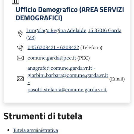
Ufficio Demografico (AREA SERVIZI
DEMOGRAFICI)
Lungolago Regina Adelaide, 15 37016 Garda
(VR)
045 6208421 - 6208422
(Telefono)
comune.garda@pec.it
(PEC)
anagrafe@comune.garda.vr.it -
giarbini.barbara@comune.garda.vr.it
(Email)
-
pasotti.stefania@comune.garda.vr.it
Strumenti di tutela
Tutela amministrativa