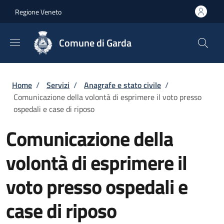
Salta al contenuto principale
Skip to footer content
Regione Veneto
Comune di Garda
Briciole di pane
Home
/
Servizi
/
Anagrafe e stato civile
/
Comunicazione della volontà di esprimere il voto presso
ospedali e case di riposo
Comunicazione della
volontà di esprimere il
voto presso ospedali e
case di riposo