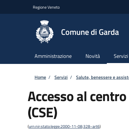
Salta al contenuto principale
Skip to footer content
Regione Veneto
Comune di Garda
Amministrazione
Novità
Servizi
Briciole di pane
Home
/
Servizi
/
Salute, benessere e assis
Accesso al centro
(CSE)
(
urn:nir:stato:legge:2000-11-08;328~art6
)