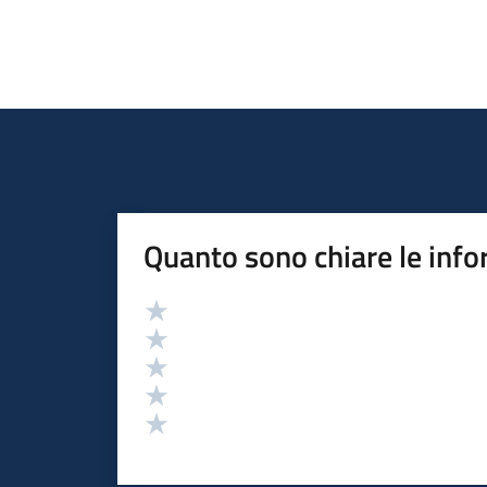
Quanto sono chiare le info
Valutazione
Valuta 5 stelle su 5
Valuta 4 stelle su 5
Valuta 3 stelle su 5
Valuta 2 stelle su 5
Valuta 1 stelle su 5