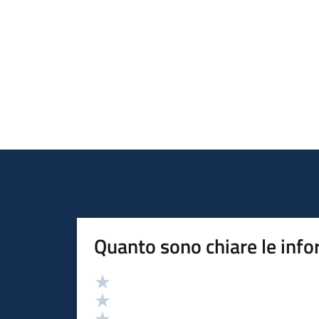
Quanto sono chiare le info
Valutazione
Valuta 5 stelle su 5
Valuta 4 stelle su 5
Valuta 3 stelle su 5