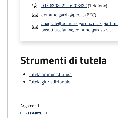
045 6208421 - 6208422
(Telefono)
comune.garda@pec.it
(PEC)
anagrafe@comune.garda.vr.it - giarbin
pasotti.stefania@comune.garda.vr.it
Strumenti di tutela
Tutela amministrativa
Tutela giurisdizionale
Argomenti:
Residenza