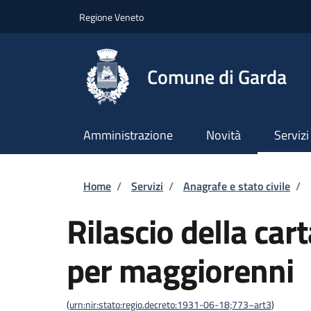
Salta al contenuto principale
Skip to footer content
Regione Veneto
Comune di Garda
Amministrazione
Novità
Servizi
Briciole di pane
Home
/
Servizi
/
Anagrafe e stato civile
/
Rilascio della car
per maggiorenni
(
urn:nir:stato:regio.decreto:1931-06-18;773~art3
)