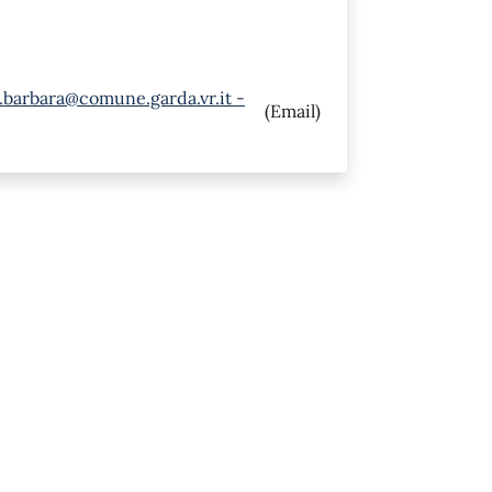
i.barbara@comune.garda.vr.it -
(Email)