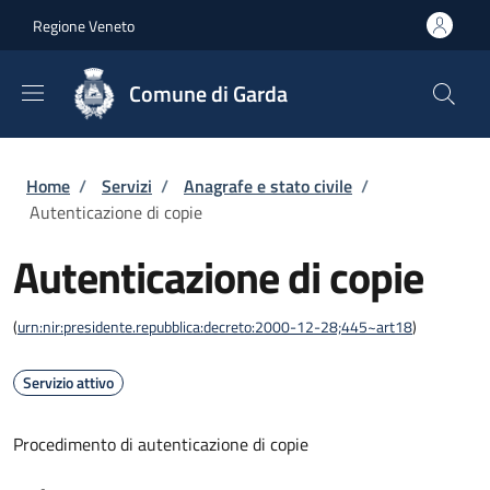
Salta al contenuto principale
Skip to footer content
Regione Veneto
Comune di Garda
Briciole di pane
Home
/
Servizi
/
Anagrafe e stato civile
/
Autenticazione di copie
Autenticazione di copie
(
urn:nir:presidente.repubblica:decreto:2000-12-28;445~art18
)
Servizio attivo
Procedimento di autenticazione di copie