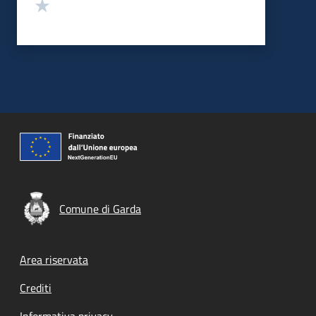
Valuta 1 stelle su 5
Comune di Garda
Footer menu
Area riservata
Crediti
Informativa privacy