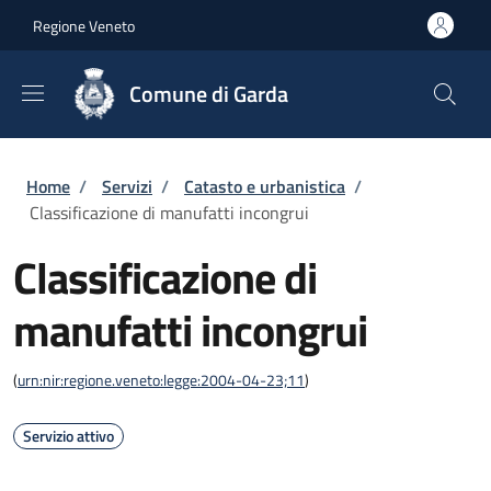
Salta al contenuto principale
Skip to footer content
Regione Veneto
Comune di Garda
Briciole di pane
Home
/
Servizi
/
Catasto e urbanistica
/
Classificazione di manufatti incongrui
Classificazione di
manufatti incongrui
(
urn:nir:regione.veneto:legge:2004-04-23;11
)
Servizio attivo