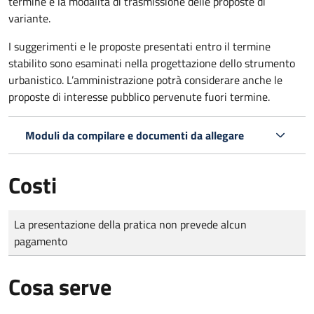
termine e la modalità di trasmissione delle proposte di
variante.
I suggerimenti e le proposte presentati entro il termine
stabilito sono esaminati nella progettazione dello strumento
urbanistico. L’amministrazione potrà considerare anche le
proposte di interesse pubblico pervenute fuori termine.
Moduli da compilare e documenti da allegare
Costi
Tipo di pagamento
Importo
La presentazione della pratica non prevede alcun
pagamento
Cosa serve