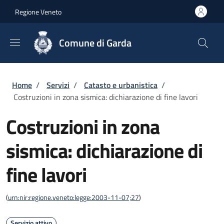
Salta al contenuto principale
Skip to footer content
Regione Veneto
Comune di Garda
Briciole di pane
Home
/
Servizi
/
Catasto e urbanistica
/
Costruzioni in zona sismica: dichiarazione di fine lavori
Costruzioni in zona
sismica: dichiarazione di
fine lavori
(
urn:nir:regione.veneto:legge:2003-11-07;27
)
Servizio attivo