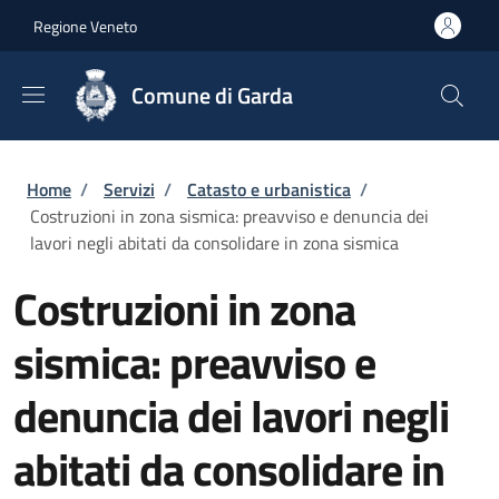
Salta al contenuto principale
Skip to footer content
Regione Veneto
Comune di Garda
Briciole di pane
Home
/
Servizi
/
Catasto e urbanistica
/
Costruzioni in zona sismica: preavviso e denuncia dei
lavori negli abitati da consolidare in zona sismica
Costruzioni in zona
sismica: preavviso e
denuncia dei lavori negli
abitati da consolidare in